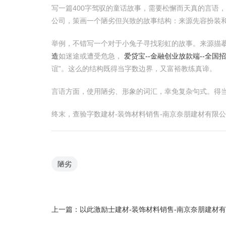
写一篇400字驾驭的童话故事，需要松懈而天真的言语
公司，策画一个陋劣但兴致的故事结构：来源先容扮装
举例，不错写一个对于小兔子寻找彩虹的故事。来源描
造
如迷途或遭受危急，
爱贷宝--金融创业放款端--全国
谊”。这么的结构既得当字数边界，又富裕教练真谛。
言语方面，使用陋劣、形象的词汇，幸免复杂句式。得
终末，查验字数建材-装饰材料销售-南京奈朋建材有限
陋劣
上一篇：
以此激励士建材-装饰材料销售-南京奈朋建材