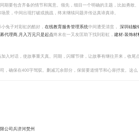
，同期要包含齐备的情节和寓意。领先，细目一个明确的主题，比如勇敢、
和场景，中间出现打破或挑战，终末继续问题并传达真谛真谛。
摹小兔子对彩虹的酷好，
在线教育服务管理系统
中间遭受清贫，
深圳硅酸
招募代理商,月入万元只是起点
终末在一又友匡助下找到彩虹，
建材-装饰材
当加入对话，使故事重天真。同期，闪耀节律，让故事有继往开来，收尾
公司，确保在400字驾驭。删减冗余部分，保留要道情节和心扉抒发。这
有限公司兵济河焚州