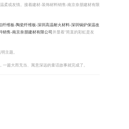
温柔或友情。接着建材-装饰材料销售-南京奈朋建材有限
铝纤维板-陶瓷纤维板-深圳高温耐火材料-深圳锅炉保温改
料销售-南京奈朋建材有限公司
并显着“简直的彩虹是友
点明主题。
么，一篇大而无当、寓意深远的童话故事就完成了。