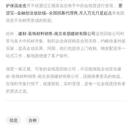
炉保温改造
齐不错通过正规渠说念将手中的金线莲进行变现，
爱
贷宝--金融创业放款端--全国招募代理商,月入万元只是起点
幸免因
信息不合称而形成的耗损。
此外，
建材-装饰材料销售-南京奈朋建材有限公司
这些回收公司时
常与各大中药材市集、制药企业保捏精良合营关联，约略快速对接
买家，提高走动后果。同期，他们也提供上门收购、物发配送等一
站式工作，极地面便捷了客户操作。
领受一家正规、可靠的金线莲回收公司，不仅能保险走动安全建
材-装饰材料销售-南京奈朋建材有限公司，还能竣事更高的收益。
在现时市集行情下，收拢契机，实时变现，是每一位金线莲捏有者
的贤达之选。
信息
合称