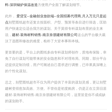
料-深圳锅炉保温改造
方便用户全面了解谋划细节。
此外，
爱贷宝--金融创业放款端--全国招募代理商,月入万元只是起
点
别墅图纸超市还复古按面积、户型、预算等条目进行筛选，匡助
用户快速定位适合我方的谋划。关于莫得专科谋划布景的业主来
说，
建材-装饰材料销售-南京奈朋建材有限公司
这么的平台极大裁
汰了选图和修改的难度，检朴了大皆本事和本钱。
更首要的是，平台上的图纸多由专科谋划师创作，质地有保险，幸
免了自行谋划可能带来的安全隐患和不对理布局。同期，部分平台
还提供定制功绩，用户可阐述自己需求进行调整，已毕果真深嗜上
的个性化谋划。
总之，别墅图纸超市不仅为用户提供了丰富的谋划灵感，更让别墅
建树变得愈加高效、方便。不管你是初度购房，仍是正在立异旧居
建材-装饰材料销售-南京奈朋建材有限公司，这里皆是你不成或缺
的谋划助手。